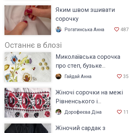
Яким швом зшивати
сорочку
Рогатинська Анна
487
Останнє в блозі
Миколаївська сорочка
про степ, бузьке
козацтво та характер
Гайдай Анна
35
українського Півдня
Жіночі сорочки на межі
Рівненського і
Житомирського Полісся
Дорофеєва Діна
11
Хмельницької обл.
Жіночий сардак з