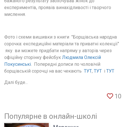
бажаного результату заохочував жінок до 
експериментів, проявів винахідливості і творчого 
мислення.
Фото і схеми вишивки з книги  "Борщівська народна 
сорочка: експедиційні матеріали та приватні колекції" 
 яку  ви можете придбати напряму у авторів через 
офіційну сторінку фейсбук
 Людмила Олексій 
Покусинські
.  Попередні дописи по чоловічій 
борщівській сорочці на вас чекають  
ТУТ
, 
ТУТ
  і 
ТУТ 
Далі буде...
10
Популярне в онлайн-школі