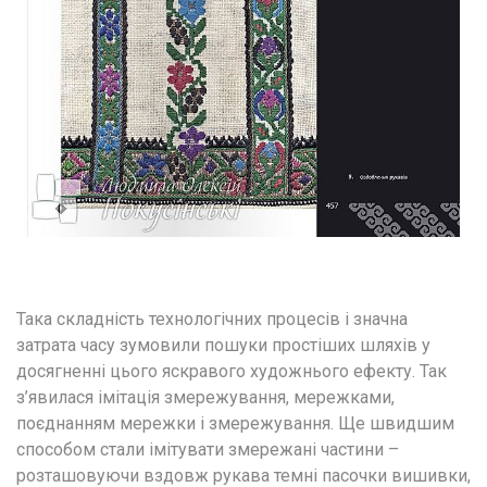
Така складність технологічних процесів і значна 
затрата часу зумовили пошуки простіших шляхів у 
досягненні цього яскравого художнього ефекту. Так 
з’явилася імітація змережування, мережками, 
поєднанням мережки і змережування. Ще швидшим 
способом стали імітувати змережані частини – 
розташовуючи вздовж рукава темні пасочки вишивки, 