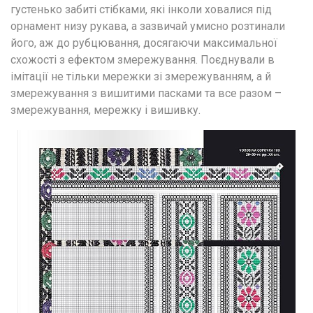
густенько забиті стібками, які інколи ховалися під 
орнамент низу рукава, а зазвичай умисно розтинали 
його, аж до рубцювання, досягаючи максимальної 
схожості з ефектом змережування. Поєднували в 
імітації не тільки мережки зі змережуванням, а й 
змережування з вишитими пасками та все разом – 
змережування, мережку і вишивку.