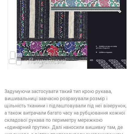
Задумуючи застосувати такий тип крою рукава, 
вишивальниці завчасно розрахували розмір і 
щільність тканини і підлаштовували під неї візерунок, 
а також витрачали багато часу на рубцювання кожної 
складової рукава по периметру мережкою 
«одинарний прутик». Далі наносили вишивку там, де 