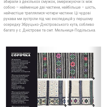
збирали з декількох смужок, змережуючи їх між 
собою – найменше дві частини, найбільше – шість, 
найчастіше траплялися чотири частини. Ці чудові 
рукава ми зустріли під час експедицій у першому 
осередку Збруцько-Дністровського кута, собливо 
багато у с. Дністрове та смт. Мельниця-Подільська.