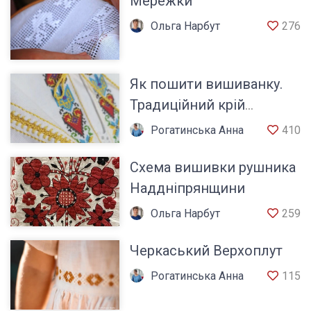
Мережки
Ольга Нарбут
276
Як пошити вишиванку.
Традиційний крій
сорочки
Рогатинська Анна
410
Схема вишивки рушника
Наддніпрянщини
Ольга Нарбут
259
Черкаський Верхоплут
Рогатинська Анна
115