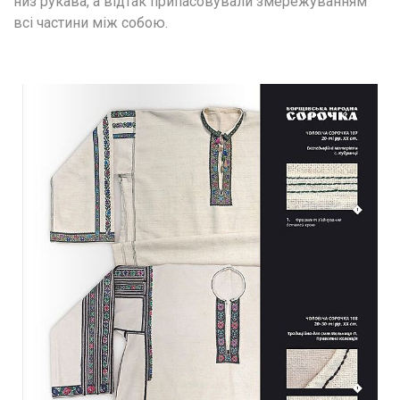
низ рукава, а відтак припасовували змережуванням 
всі частини між собою.