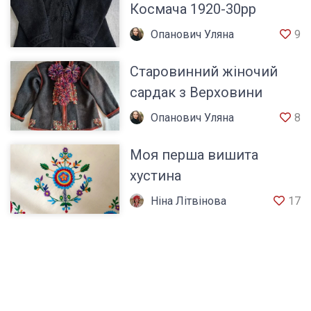
Космача 1920-30рр
Опанович Уляна
9
Старовинний жіночий
сардак з Верховини
Опанович Уляна
8
Моя перша вишита
хустина
Ніна Літвінова
17