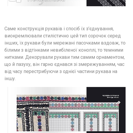
Саме конструкція рукавів і спосіб їх з’єднування, 
виокремлювали стилістично цей тип сорочок серед 
інших, їх рукави були мережані пасочками вздовж, то 
білими з відтінками невибіленої коноплі, то темними 
нитками. Декорували рукави тим самим орнаментом, 
що й пазуху, він гарно єднався зі змережуванням, час 
від часу перестрибуючи з однієї частини рукава на 
іншу.