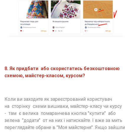
8. Як придбати  або скористатись безкоштовною 
схемою, майстер-класом, курсом?
Коли ви заходите як зареєстрований користувач  
на  сторінку  схеми вишивки, майстер-класу чи курсу 
-  там  є велика  помаранчева кнопка "купити"  або 
зелена  "додати"  от на них і натискайте. І вже за мить 
переглядайте обране в "Моя майстерня". Якщо зайшли 