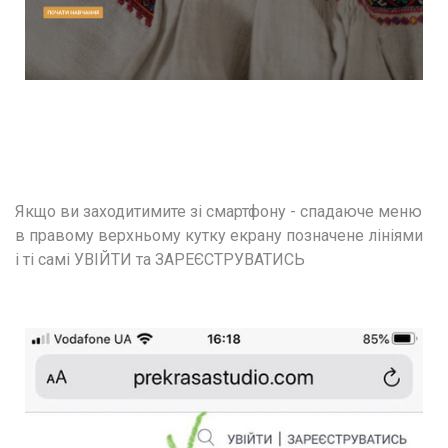
Якщо ви заходитимите зі смартфону - спадаюче меню 
в правому верхньому кутку екрану позначене лініями  
і ті самі УВІЙТИ та ЗАРЕЄСТРУВАТИСЬ