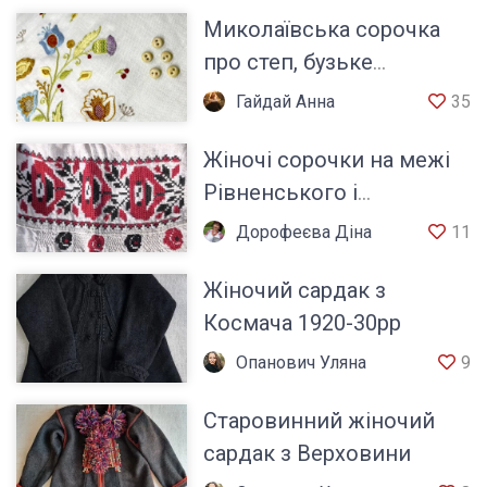
Миколаївська сорочка
про степ, бузьке
козацтво та характер
Гайдай Анна
35
українського Півдня
Жіночі сорочки на межі
Рівненського і
Житомирського Полісся
Дорофеєва Діна
11
Хмельницької обл.
Жіночий сардак з
Космача 1920-30рр
Опанович Уляна
9
Старовинний жіночий
сардак з Верховини