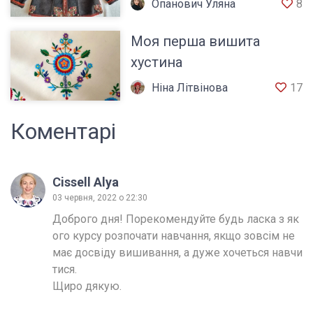
Опанович Уляна
8
Моя перша вишита
хустина
Ніна Літвінова
17
Коментарі
Cissell Alya
03 червня, 2022 о 22:30
Доброго дня! Порекомендуйте будь ласка з як
ого курсу розпочати навчання, якщо зовсім не 
має досвіду вишивання, а дуже хочеться навчи
тися.

Щиро дякую.