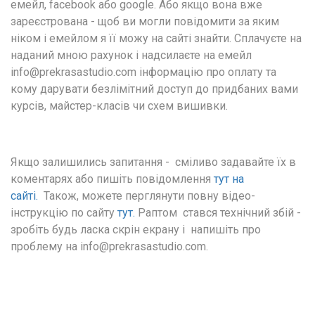
емейл, facebook або google. Або якщо вона вже 
зареєстрована - щоб ви могли повідомити за яким 
ніком і емейлом я її можу на сайті знайти. Сплачуєте на 
наданий мною рахунок і надсилаєте на емейл 
info@prekrasastudio.com інформацію про оплату та 
кому дарувати безлімітний доступ до придбаних вами 
курсів, майстер-класів чи схем вишивки. 
Якщо залишились запитання -  сміливо задавайте їх в 
коментарях або пишіть повідомлення 
тут на 
сайті.
  Також, можете перглянути повну відео-
інструкцію по сайту 
тут.
 Раптом  стався технічний збій - 
зробіть будь ласка скрін екрану і  напишіть про 
проблему на info@prekrasastudio.com.