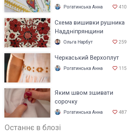
сорочки
Рогатинська Анна
410
Схема вишивки рушника
Наддніпрянщини
Ольга Нарбут
259
Черкаський Верхоплут
Рогатинська Анна
115
Яким швом зшивати
сорочку
Рогатинська Анна
487
Останнє в блозі