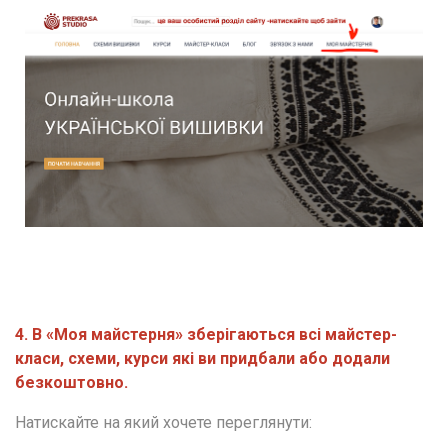
4. В «Моя майстерня» зберігаються всі майстер-
класи, схеми, курси які ви придбали або додали 
безкоштовно.
Натискайте на який хочете переглянути: