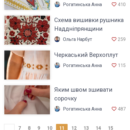
сорочки
Рогатинська Анна
410
Схема вишивки рушника
Наддніпрянщини
Ольга Нарбут
259
Черкаський Верхоплут
Рогатинська Анна
115
Яким швом зшивати
сорочку
Рогатинська Анна
487
7
8
9
10
11
12
13
14
15
…