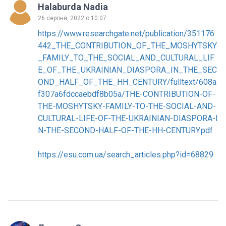
Halaburda Nadia
26 серпня, 2022 о 10:07
https://www.researchgate.net/publication/351176
442_THE_CONTRIBUTION_OF_THE_MOSHYTSKY
_FAMILY_TO_THE_SOCIAL_AND_CULTURAL_LIF
E_OF_THE_UKRAINIAN_DIASPORA_IN_THE_SEC
OND_HALF_OF_THE_HH_CENTURY/fulltext/608a
f307a6fdccaebdf8b05a/THE-CONTRIBUTION-OF-
THE-MOSHYTSKY-FAMILY-TO-THE-SOCIAL-AND-
CULTURAL-LIFE-OF-THE-UKRAINIAN-DIASPORA-I
N-THE-SECOND-HALF-OF-THE-HH-CENTURY.pdf
https://esu.com.ua/search_articles.php?id=68829