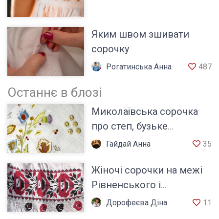
Яким швом зшивати
сорочку
Рогатинська Анна
487
Останнє в блозі
Миколаївська сорочка
про степ, бузьке
козацтво та характер
Гайдай Анна
35
українського Півдня
Жіночі сорочки на межі
Рівненського і
Житомирського Полісся
Дорофеєва Діна
11
Хмельницької обл.