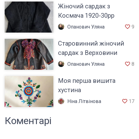
Жіночий сардак з
Космача 1920-30рр
Опанович Уляна
9
Старовинний жіночий
сардак з Верховини
Опанович Уляна
8
Моя перша вишита
хустина
Ніна Літвінова
17
Коментарі