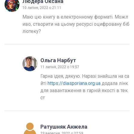
Людера Оксана
10 липня, 2022 о 21:11
Маю цю книгу в електронному форматі. Можл
иво, створити на цьому ресурсі оцифровану біб
ліотеку?
Ольга Нарбут
11 липня, 2022 о 19:57
Гарна ідея, дякую. Наразі знайшла на са
йті 
https://diasporiana.org.ua
 додала лінк 
для завантаження в гарній якості в тек
ст 
Ратушняк Анжела
23 вересня, 2022 о 22:59