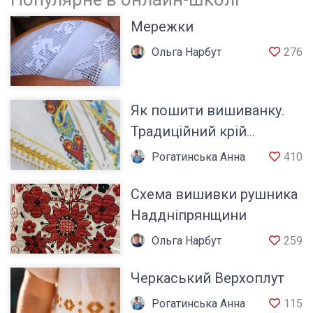
Мережки
Ольга Нарбут
276
Як пошити вишиванку.
Традиційний крій
сорочки
Рогатинська Анна
410
Схема вишивки рушника
Наддніпрянщини
Ольга Нарбут
259
Черкаський Верхоплут
Рогатинська Анна
115