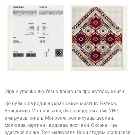
Olga Klymenko люб'язно добавила про авторку книги:
Це була ціла родина українських мистців. Батько, 
Володимир Мошинський, був офіцером армії УНР, 
емігрував, жив в Монреалі, розписував церкви, 
малював картини і видавав листівки. Оксана - це 
здається дочка. Теж малювала. Вони згодом оселилися 