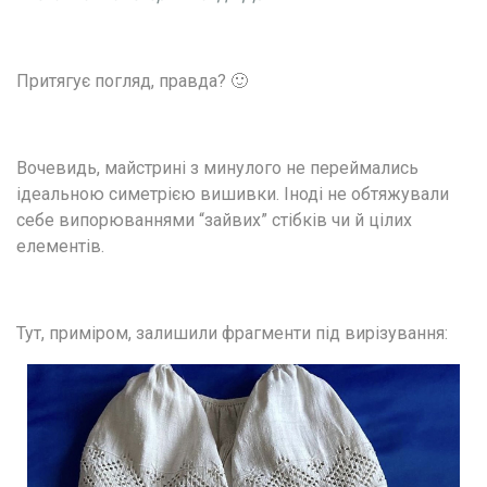
Притягує погляд, правда? 🙂
Вочевидь, майстрині з минулого не переймались 
ідеальною симетрією вишивки. Іноді не обтяжували 
себе випорюваннями “зайвих” стібків чи й цілих 
елементів.
Тут, приміром, залишили фрагменти під вирізування: