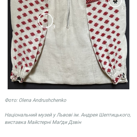
Фото: Olena Andrushchenko
Національний музей у Львові ім. Андрея Шептицького, 
виставка Майстерні Маґди Дзвін