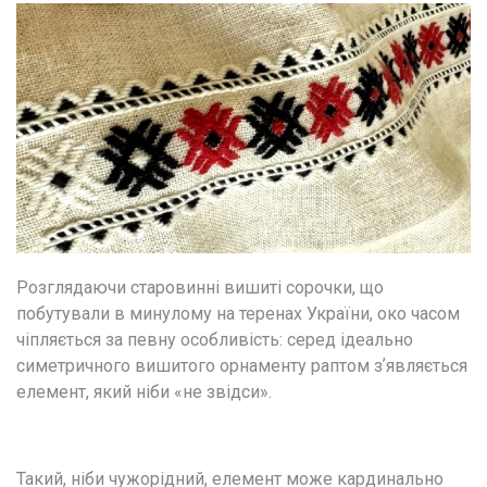
Розглядаючи старовинні вишиті сорочки, що 
побутували в минулому на теренах України, око часом 
чіпляється за певну особливість: серед ідеально 
симетричного вишитого орнаменту раптом зʼявляється 
елемент, який ніби «не звідси». 
Такий, ніби чужорідний, елемент може кардинально 