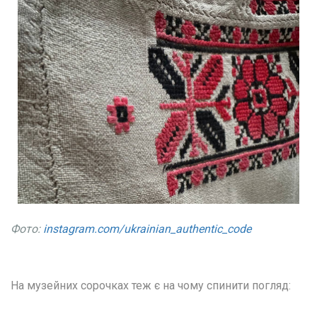
Фото:
instagram.com/ukrainian_authentic_code
На музейних сорочках теж є на чому спинити погляд: