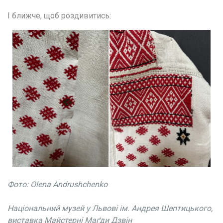
І ближче, щоб роздивитись:
Фото: Olena Andrushchenko
Національний музей у Львові ім. Андрея Шептицького, 
виставка Майстерні Маґди Дзвін