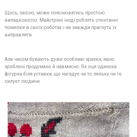
Щось, звісно, може пояснюватись простою 
випадковістю. Майстрині іноді роблять спонтанні 
помилки в своїх роботах і не завжди прагнуть їх 
виправляти.
Але часом бувають дуже особливі зразки, явно 
зроблені продумано й навмисно. Як оця одинока 
фігурка біля уставки, що нагадує чи то ляльку чи то 
силует людини: