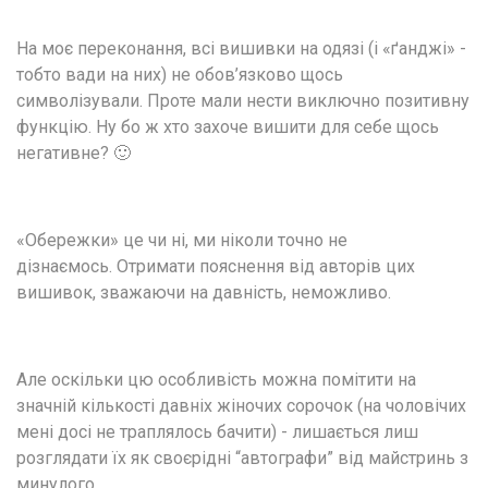
На моє переконання, всі вишивки на одязі (і «ґанджі» - 
тобто вади на них) не обов’язково щось 
символізували. Проте мали нести виключно позитивну 
функцію. Ну бо ж хто захоче вишити для себе щось 
негативне? 🙂
«Обережки» це чи ні, ми ніколи точно не 
дізнаємось. Отримати пояснення від авторів цих 
вишивок, зважаючи на давність, неможливо.
Але оскільки цю особливість можна помітити на 
значній кількості давніх жіночих сорочок (на чоловічих 
мені досі не траплялось бачити) - лишається лиш 
розглядати їх як своєрідні “автографи” від майстринь з 
минулого.