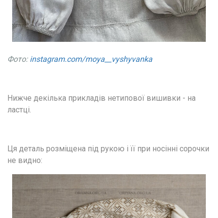
Фото: 
instagram.com/moya__vyshyvanka
Нижче декілька прикладів нетипової вишивки - на 
ластці. 
Ця деталь розміщена під рукою і її при носінні сорочки 
не видно: