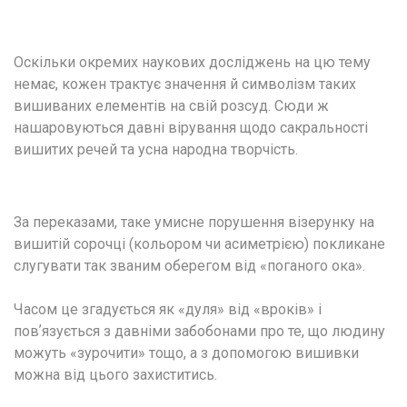
Оскільки окремих наукових досліджень на цю тему 
немає, кожен трактує значення й символізм таких 
вишиваних елементів на свій розсуд. Сюди ж 
нашаровуються давні вірування щодо сакральності 
вишитих речей та усна народна творчість.
За переказами, таке умисне порушення візерунку на 
вишитій сорочці (кольором чи асиметрією) покликане 
слугувати так званим оберегом від «поганого ока».
Часом це згадується як «дуля» від «вроків» і 
повʼязується з давніми забобонами про те, що людину 
можуть «зурочити» тощо, а з допомогою вишивки 
можна від цього захиститись.