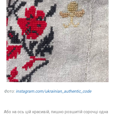
Фото: 
instagram.com/ukrainian_authentic_code
Або на ось цій красивій, пишно розшитій сорочці одна 