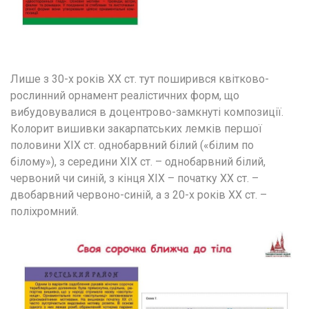
Лише з 30-х років ХХ ст. тут поширився квітково-
рослинний орнамент реалістичних форм, що 
вибудовувалися в доцентрово-замкнуті композиції. 
Колорит вишивки закарпатських лемків першої 
половини ХІХ ст. однобарвний білий («білим по 
білому»), з середини ХІХ ст. – однобарвний білий, 
червоний чи синій, з кінця ХІХ – початку ХХ ст. – 
двобарвний червоно-синій, а з 20-х років ХХ ст. – 
поліхромний.