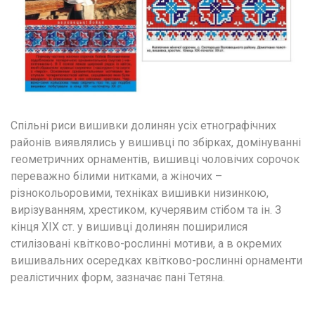
Спільні риси вишивки долинян усіх етнографічних 
районів виявлялись у вишивці по збірках, домінуванні 
геометричних орнаментів, вишивці чоловічих сорочок 
переважно білими нитками, а жіночих – 
різнокольоровими, техніках вишивки низинкою, 
вирізуванням, хрестиком, кучерявим стібом та ін. З 
кінця ХІХ ст. у вишивці долинян поширилися 
стилізовані квітково-рослинні мотиви, а в окремих 
вишивальних осередках квітково-рослинні орнаменти 
реалістичних форм, зазначає пані Тетяна.