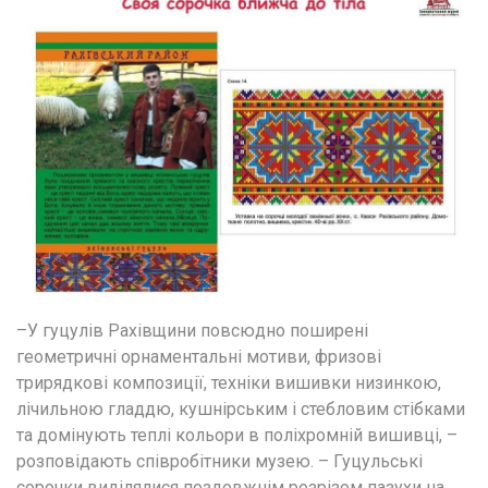
–У гуцулів Рахівщини повсюдно поширені 
геометричні орнаментальні мотиви, фризові 
трирядкові композиції, техніки вишивки низинкою, 
лічильною гладдю, кушнірським і стебловим стібками 
та домінують теплі кольори в поліхромній вишивці, – 
розповідають співробітники музею. – Гуцульські 
сорочки виділялися поздовжнім розрізом пазухи на 