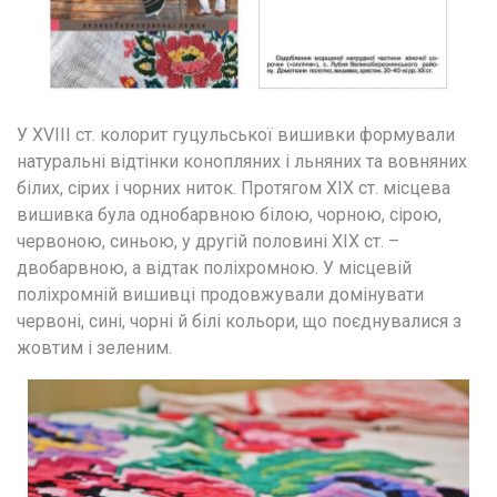
У ХVІІІ ст. колорит гуцульської вишивки формували 
натуральні відтінки конопляних і льняних та вовняних 
білих, сірих і чорних ниток. Протягом ХІХ ст. місцева 
вишивка була однобарвною білою, чорною, сірою, 
червоною, синьою, у другій половині ХІХ ст. – 
двобарвною, а відтак поліхромною. У місцевій 
поліхромній вишивці продовжували домінувати 
червоні, сині, чорні й білі кольори, що поєднувалися з 
жовтим і зеленим.