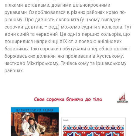
пілками-вставками, довгими цільнокроєними 
рукавами. Оздоблювалася в різних районах краю по-
різному. Про давність експоната (у цьому випадку 
сорочки-довгані, – ред.) можемо судити з кольорів. Тут 
вони синій та червоний. Це одні з перших кольорів, що 
поширилися наприкінці ХІХ ст. з появою анілінових 
барвників. Такі сорочки побутували в тереблеріцьких і 
боржавських долинян, які проживали в Хустському, 
частково Міжгірському, Тячівському та Іршавському 
районах.