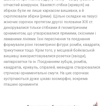
сітчастий візерунок. Хвилясті стібки (кривулі) на 
збірках були не лише каркасом вишивки, а й 
скріплювали збірки (рями). Щільні складки на пазусі 
жіночих сорочок протягом другої половини ХІХ ст. 
декорувалися тільки стібками й геометричним 
орнаментом, що утворювалися прямими, скісними і 
ламаними лініями. Їхні пересічення та поєднання 
формували різні геометричні фігури: ромби, квадрати, 
трикутники тощо. Крім того, у місцевій бойківській 
вишивці використовувалися розетки (звізди), 
напіврозетки та ін. Поєднанням зубців, ромбів, 
квадратів, кривуль, спіралей, меандрів створювалися 
стрічкові орнаментальні смуги. На цих сорочках 
зустрічаються дуже цікаві зооморфні, зокрема 
пташині орнаменти.