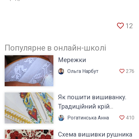
12
Популярне в онлайн-школі
Мережки
Ольга Нарбут
276
Як пошити вишиванку.
Традиційний крій
сорочки
Рогатинська Анна
410
Схема вишивки рушника