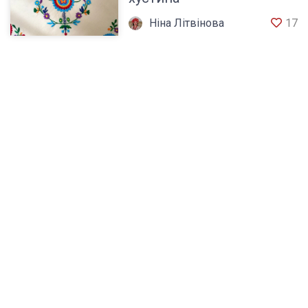
Ніна Літвінова
17