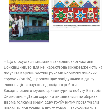
– Що стосується вишивки закарпатської частини 
Бойківщини, то для неї характерна зосередженість на 
пазусі та верхній частині рукавів коротких жіночих 
сорочок (опліч), – розповідає завідувачка відділу 
експозиції та науково-дослідної роботи 
Закарпатського музею архітектури та побуту Вікторія 
Симкович. – Давні сорочки вишивалися по збірках 
двома голками зразу: одну грубу нитку протягували 
швом, як при тканні, а другу тонку – закручували в 