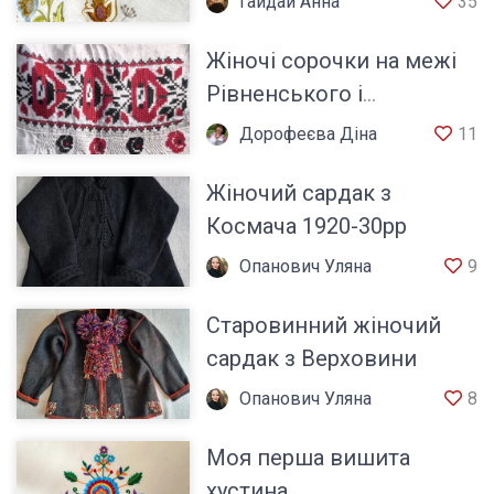
Гайдай Анна
35
українського Півдня
Жіночі сорочки на межі
Рівненського і
Житомирського Полісся
Дорофеєва Діна
11
Хмельницької обл.
Жіночий сардак з
Космача 1920-30рр
Опанович Уляна
9
Старовинний жіночий
сардак з Верховини
Опанович Уляна
8
Моя перша вишита
хустина