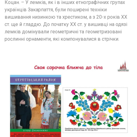
Коцан. – У лемків, як і в інших етнографічних групах 
українців Закарпаття, були поширені техніки 
вишивання низинкою та хрестиком, а з 20-х років ХХ 
ст. ще й гладдю. До початку ХХ ст. у вишивці на одязі 
лемків домінували геометричні та геометризовані 
рослинні орнаменти, які компонувалися в стрічки.