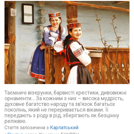
Таємничі візерунки, барвисті хрестики, дивовижні
орнаменти… За кожним з них – висока мудрість,
духовне багатство народу та зв’язок багатьох
поколінь, який не переривається віками. Її
передають з роду в рід, зберігають як безцінну
реліквію.
Стаття запозичена з 
Карпатський 