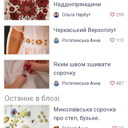
Наддніпрянщини
Ольга Нарбут
259
Черкаський Верхоплут
Рогатинська Анна
115
Яким швом зшивати
сорочку
Рогатинська Анна
487
Останнє в блозі
Миколаївська сорочка
про степ, бузьке
козацтво та характер