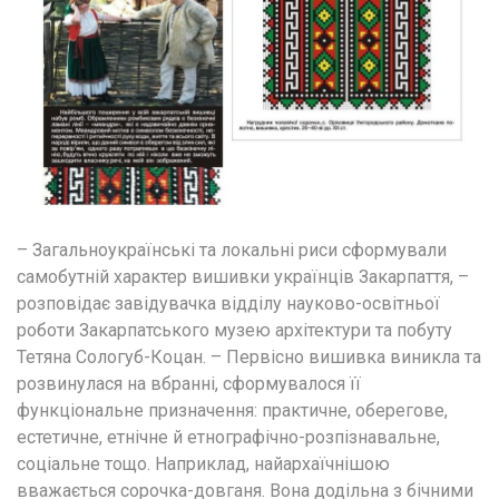
– Загальноукраїнські та локальні риси сформували 
самобутній характер вишивки українців Закарпаття, – 
розповідає завідувачка відділу науково-освітньої 
роботи Закарпатського музею архітектури та побуту 
Тетяна Сологуб-Коцан. – Первісно вишивка виникла та 
розвинулася на вбранні, сформувалося її 
функціональне призначення: практичне, оберегове, 
естетичне, етнічне й етнографічно-розпізнавальне, 
соціальне тощо. Наприклад, найархаїчнішою 
вважається сорочка-довганя. Вона додільна з бічними 