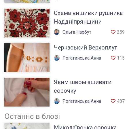
Схема вишивки рушника
Наддніпрянщини
Ольга Нарбут
259
Черкаський Верхоплут
Рогатинська Анна
115
Яким швом зшивати
сорочку
Рогатинська Анна
487
Останнє в блозі
Миколаївська сорочка