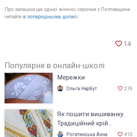
Про залашки ще однієї жіночої серочки з Полтавщини  
читайте 
в попередньому дописі.
14
Популярне в онлайн-школі
Мережки
Ольга Нарбут
276
Як пошити вишиванку.
Традиційний крій
сорочки
Рогатинська Анна
410