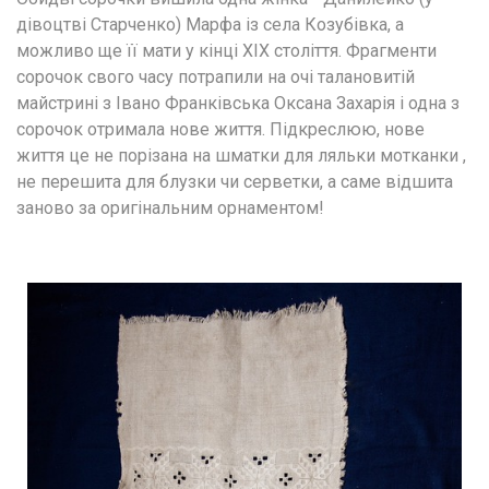
дівоцтві Старченко) Марфа із села Козубівка, а 
можливо ще її мати у кінці ХІХ століття. Фрагменти 
сорочок свого часу потрапили на очі талановитій 
майстрині з Івано Франківська Оксана Захарія і одна з 
сорочок отримала нове життя. Підкреслюю, нове 
життя це не порізана на шматки для ляльки мотканки , 
не перешита для блузки чи серветки, а саме відшита 
заново за оригінальним орнаментом!