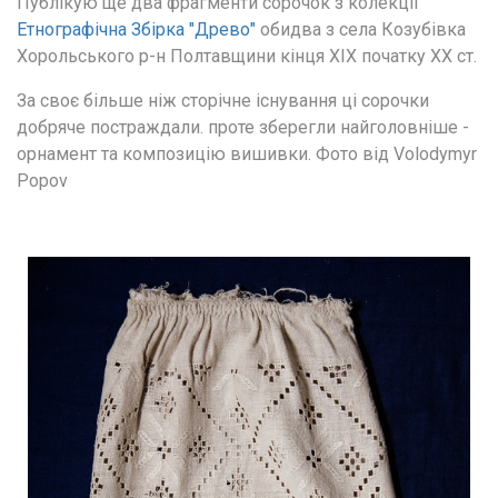
Публікую ще два фрагменти сорочок з колекції 
Етнографічна Збірка "Древо"
 обидва з села Козубівка 
Хорольського р-н Полтавщини кінця ХІХ початку ХХ ст.
За своє більше ніж сторічне існування ці сорочки 
добряче постраждали. проте зберегли найголовніше - 
орнамент та композицію вишивки. Фото від Volodymyr 
Popov