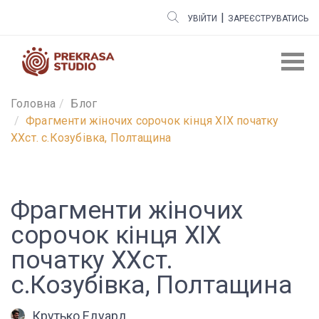
|
УВІЙТИ
ЗАРЕЄСТРУВАТИСЬ
Головна
Блог
Фрагменти жіночих сорочок кінця ХІХ початку
ХХст. с.Козубівка, Полтащина
Фрагменти жіночих
сорочок кінця ХІХ
початку ХХст.
с.Козубівка, Полтащина
Крутько Едуард