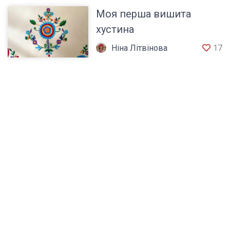
Моя перша вишита
хустина
Ніна Літвінова
17