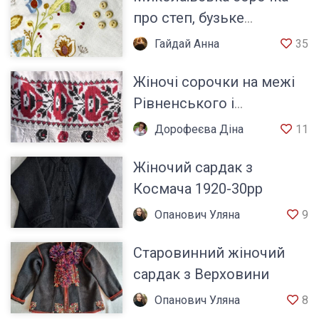
про степ, бузьке
козацтво та характер
Гайдай Анна
35
українського Півдня
Жіночі сорочки на межі
Рівненського і
Житомирського Полісся
Дорофеєва Діна
11
Хмельницької обл.
Жіночий сардак з
Космача 1920-30рр
Опанович Уляна
9
Старовинний жіночий
сардак з Верховини
Опанович Уляна
8