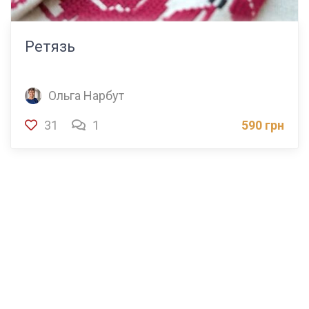
Ретязь
Ольга Нарбут
31
1
590 грн