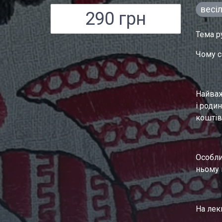
весі
290 грн
Тема р
Чому с
Найваж
і родин
коштів,
Особли
ньому 
На лекц