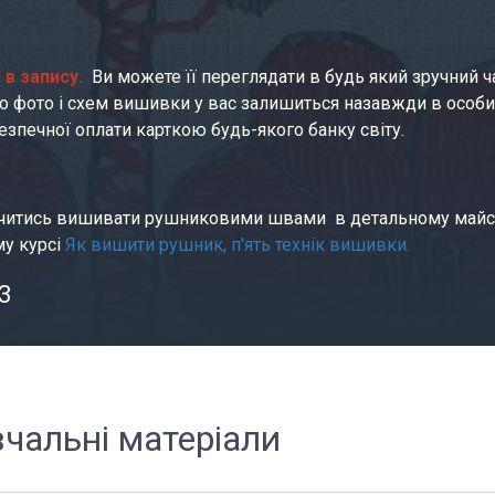
в запису.  
Ви можете її переглядати в будь який зручний час
до фото і схем вишивки у вас залишиться назавжди в особис
безпечної оплати карткою будь-якого банку світу.
читись вишивати рушниковими швами  в детальному майсте
у курсі 
Як вишити рушник, п'ять технік вишивки.
3
вчальні матеріали