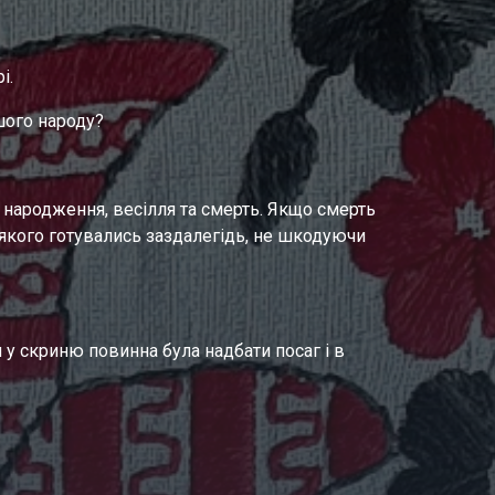
і.
шого народу?
народження, весілля та смерть. Якщо смерть 
о якого готувались заздалегідь, не шкодуючи 
у скриню повинна була надбати посаг і в 