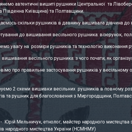
лянемо автентичні вишиті рушники Центральної  та Лівобе
на Південна Київщина) та Полтавщини.
даємось скільки рушників в давнину вишивала дівчина до в
отування до вишивання весільного рушника: візерунок, полот
немо увагу на  розміри рушників та технологію виконання 
и  вишивання весільного рушника: з чого почати, як організ
овімо про правильне застосування рушників у весільному о
руємо 2 схеми вишивки весільних  рушників в повному роз
тів та рушник для благословення з Миргородщини, Полтавс
 -  Юрій Мельничук, етнолог, майстер народного мистецтва з
ів народного мистецтва України (НСМНМУ)