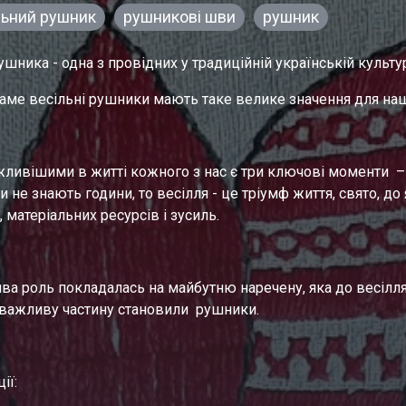
льний рушник
рушникові шви
рушник
ушника - одна з провідних у традиційній українській культур
аме весільні рушники мають таке велике значення для на
ливішими в житті кожного з нас є три ключові моменти  – 
и не знають години, то весілля - це тріумф життя, свято, д
 матеріальних ресурсів і зусиль.
ва роль покладалась на майбутню наречену, яка до весілля 
важливу частину становили  рушники.
ії: