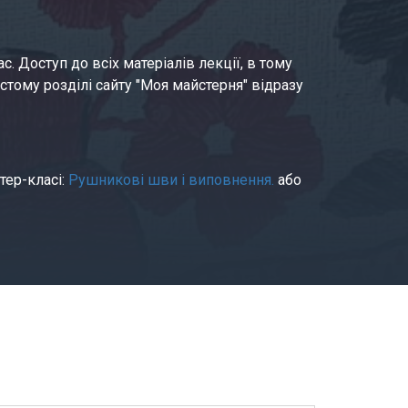
. Доступ до всіх матеріалів лекції, в тому 
тому розділі сайту "Моя майстерня" відразу 
р-класі: 
Рушникові шви і виповнення.
 або 