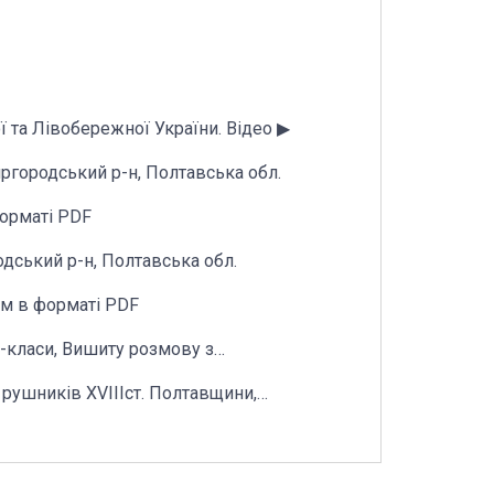
льної та Лівобережної України. Відео ▶︎
ргородський р-н, Полтавська обл.
орматі PDF
дський р-н, Полтавська обл.
Схема вишивки рушника для благословення 1800x500мм в форматі PDF
р-класи, Вишиту розмову з