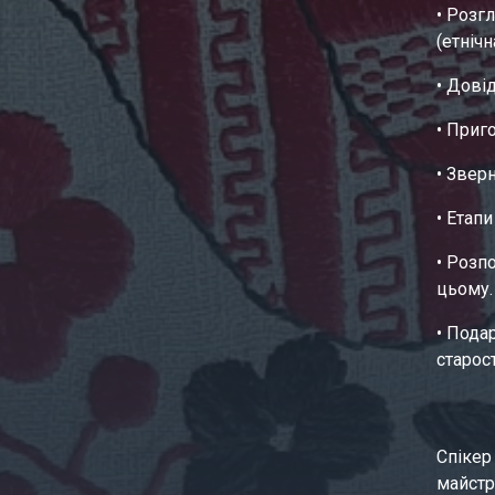
• Розг
(етніч
• Дові
• Приг
• Звер
• Етап
• Розп
цьому.
• Пода
старос
Спікер
майстр