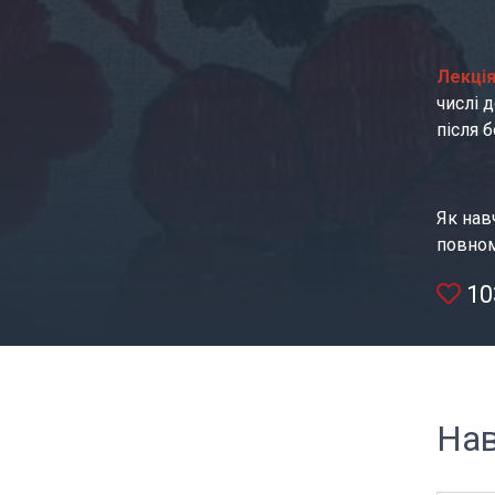
Лекція 
числі 
після 
Як нав
повном
10
На