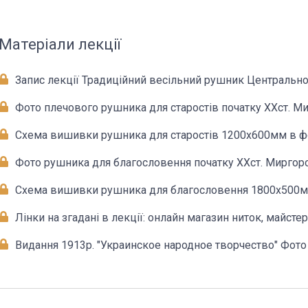
Матеріали лекції
Запис лекції Традиційний весільний рушник Центра
Фото плечового рушника для старостів початку ХХст. Ми
Схема вишивки рушника для старостів 1200х600мм в ф
Фото рушника для благословення початку ХХст. Миргоро
Лінки на згадані в лекції: онлайн магазин ниток, майсте
Ю.Мельничуком
Видання 1913р. "Украинское народное творчество" Фото рушників ХVIIIст. Полтавщини,
Харківщини