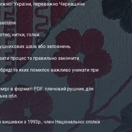
режної України, переважно Черкащини 
есілля.
но, нитки, голки.  
рушникових швів або заповнень.
увати процес та правильно закінчити.
бряді та яких помилок важливо уникати при 
мірі в форматі PDF: плечовий рушник для 
ька обл.
 вишивки з 1993р., член Національної спілки 