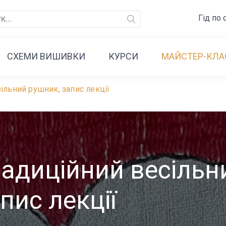
Гід по 
CХЕМИ ВИШИВКИ
КУРСИ
МАЙСТЕР-КЛА
ільний рушник, запис лекції
адиційний весільн
пис лекції