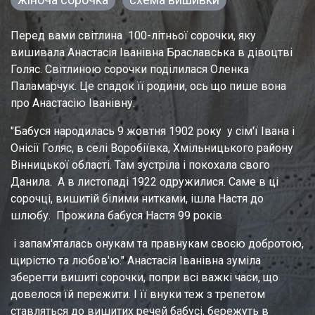
Перед вами світлина  100-літньої сорочки, яку 
вишивала Анастасія Іванівна Браславська в дівоцтві 
Голяс. Світлиною сорочки поділилася Оленка 
Паламарчук. Це спадок її родини, ось що пише вона 
про Анастасію Іванівну:
"Бабуся народилась 9 жовтня 1902 року  у сім'ї Івана і 
Онісії Голяс, в селі Воробіївка, Хмільницького району 
Вінницької області. Там зустріла і покохала свого  
Данила.  А в листопаді 1922 одружилися. Саме в ці 
сорочці, вишитій білими нитками, ішла Настя до 
шлюбу.  Прожила бабуся Настя 99 років 
 і запам'яталась онукам та правнукам своєю добротою, 
щирістю та любов'ю." Анастасія Іванівна зуміла 
зберегти вишиті сорочки, попри всі важкі часи, що 
довелося їй пережити. І її внуки теж з трепетом 
ставляться до вишитих речей бабусі, бережуть в 