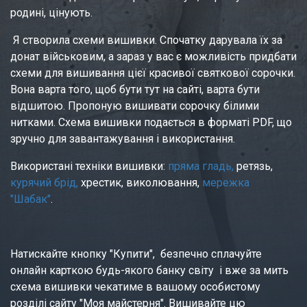
родині, цінують.
 Я створила схеми вишивки. Спочатку дарувала їх за 
донат військовим, а зараз у вас є можливість придбати 
схеми для вишивання цієї красивої святкової сорочки. 
Вона варта того, щоб бути тут на сайті, варта бути 
відшитою. Пропоную вишивати сорочку білими 
нитками. Схема вишивки подається в форматі PDF, що 
зручно для завантажування і використання. 
Використані техніки вишивки: 
пряма гладь,
 ретязь, 
курячий брід,
 хрестик, виколювання, 
мережка 
"Шабак"
. 
Натискайте кнопку "Купити",  безпечно сплачуйте 
онлайн карткою будь-якого банку світу  і вже за мить 
схема вишивки чекатиме в вашому особистому 
розділі сайту "Моя майстерня". Вишивайте цю 