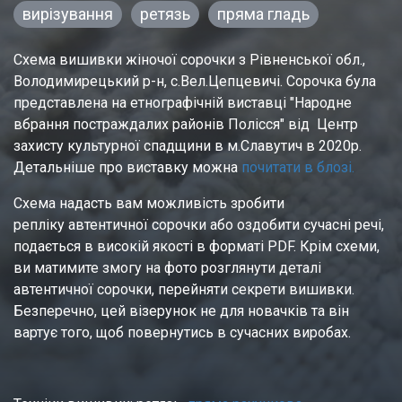
вирізування
ретязь
пряма гладь
Схема вишивки жіночої сорочки з Рівненської обл., 
Володимирецький р-н, с.Вел.Цепцевичі. Сорочка була 
представлена на етнографічній виставці "Народне 
вбрання постраждалих районів Полісся" від  Центр 
захисту культурної спадщини в м.Славутич в 2020р. 
Детальніше про виставку можна 
почитати в блозі.
Схема надасть вам можливість зробити 
репліку автентичної сорочки або оздобити сучасні речі, 
подається в високій якості в форматі PDF. Крім схеми, 
ви матимите змогу на фото розглянути деталі 
автентичної сорочки, перейняти секрети вишивки. 
Безперечно, цей візерунок не для новачків та він 
вартує того, щоб повернутись в сучасних виробах.