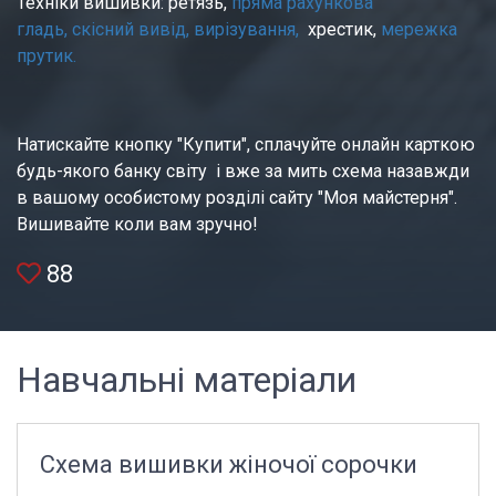
Техніки вишивки: ретязь, 
пряма рахункова 
гладь,
скісний вивід,
вирізування, 
 хрестик, 
мережка 
прутик.
Натискайте кнопку "Купити", сплачуйте онлайн карткою 
будь-якого банку світу  і вже за мить схема назавжди 
в вашому особистому розділі сайту "Моя майстерня". 
Вишивайте коли вам зручно!
88
Навчальні матеріали
Схема вишивки жіночої сорочки